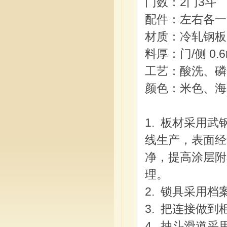
门数：
2
门
3
斗
配件：左右各一
材质：冷轧钢板
料厚：门
/
侧
0.
工艺：酸洗、磷
颜色：米色、海
1. 板材采用
线生产，表面经
净，提高涂层附
理。
2. 锁具采用
3. 把连接做
4. 抽斗滑道