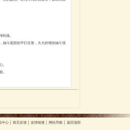
净利落。
腻，抽斗底部的平行压形，大大的增加抽斗强
心。
损。
品中心
│
留言反馈
│
友情链接
│
网站导航
│
返回顶部