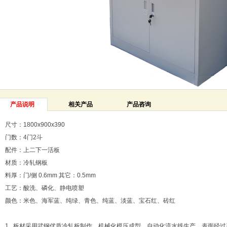
产品说明
相关产品
产品咨询
尺寸：1800x900x390
门数：
4
门
2
斗
配件：上二下一活板
材质：冷轧钢板
料厚：门
/
侧
0.6mm
其它：
0.5mm
工艺：酸洗、磷化、静电喷塑
颜色：米色、海军蓝、纯绿、青色、纯蓝、淡蓝、宝石红、砖红
1. 板材采用武钢优质冷轧板制作，机械化模压成型，自动化流水线生产，表面经